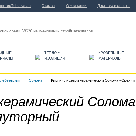
аш YouTube канал
Отзывы
О компании
Доставка и оплата
АДНЫЕ
ТЕПЛО ~
КРОВЕЛЬНЫЕ
ЕРИАЛЫ
ИЗОЛЯЦИЯ
МАТЕРИАЛЫ
лебеевский
Солома
Кирпич лицевой керамический Солома «Орех» 
 керамический Солома
луторный