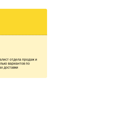
алист отдела продаж и
лько вариантов по
ах доставки