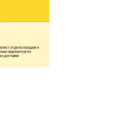
алист отдела продаж и
лько вариантов по
ах доставки