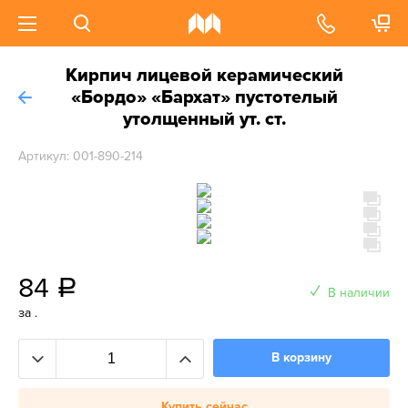
Кирпич лицевой керамический
«Бордо» «Бархат» пустотелый
утолщенный ут. ст.
Артикул: 001-890-214
84
a
В наличии
за .
В корзину
Купить сейчас