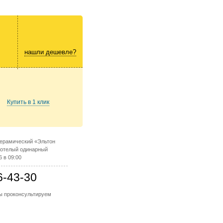
нашли дешевле?
Купить в 1 клик
керамический «Эльтон
тотелый одинарный
6 в 09:00
6-43-30
мы проконсультируем