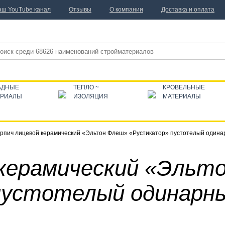
аш YouTube канал
Отзывы
О компании
Доставка и оплата
АДНЫЕ
ТЕПЛО ~
КРОВЕЛЬНЫЕ
ЕРИАЛЫ
ИЗОЛЯЦИЯ
МАТЕРИАЛЫ
рпич лицевой керамический «Эльтон Флеш» «Рустикатор» пустотелый один
 керамический «Эльт
пустотелый одинарн