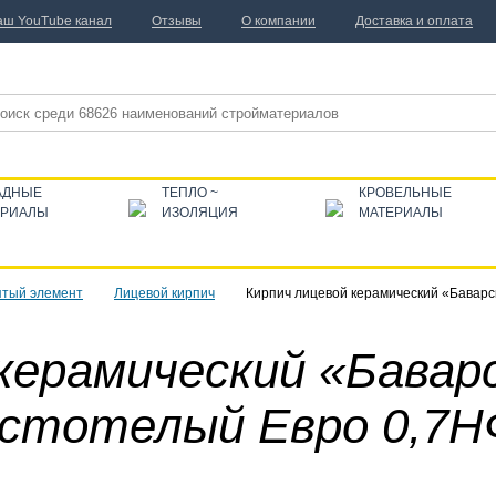
аш YouTube канал
Отзывы
О компании
Доставка и оплата
АДНЫЕ
ТЕПЛО ~
КРОВЕЛЬНЫЕ
ЕРИАЛЫ
ИЗОЛЯЦИЯ
МАТЕРИАЛЫ
тый элемент
Лицевой кирпич
Кирпич лицевой керамический «Баварс
керамический «Бавар
устотелый Евро 0,7Н