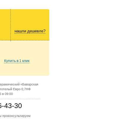
нашли дешевле?
Купить в 1 клик
керамический «Баварская
стотелый Евро 0,7НФ
6 в 09:00
6-43-30
мы проконсультируем