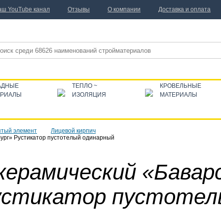
аш YouTube канал
Отзывы
О компании
Доставка и оплата
АДНЫЕ
ТЕПЛО ~
КРОВЕЛЬНЫЕ
ЕРИАЛЫ
ИЗОЛЯЦИЯ
МАТЕРИАЛЫ
тый элемент
Лицевой кирпич
бург» Рустикатор пустотелый одинарный
керамический «Бавар
устикатор пустотел