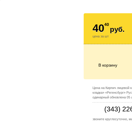
т
40
40
руб.
цена за шт
В корзину
Цена на Кирпич лицевой 
кладка» «Регенсбург» Ру
одинарный обновлена 05 а
(343) 22
звоните круглосуточно, 