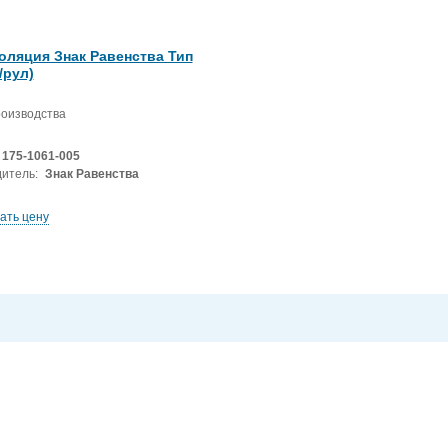
оляция Знак Равенства Тип
/рул)
роизводства
175-1061-005
итель:
Знак Равенства
ать цену