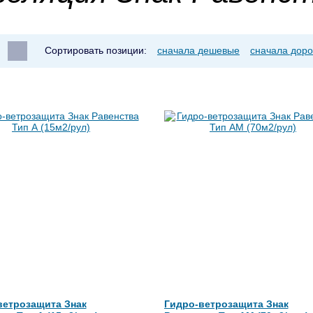
Сортировать позиции:
сначала дешевые
сначала доро
ветрозащита Знак
Гидро-ветрозащита Знак