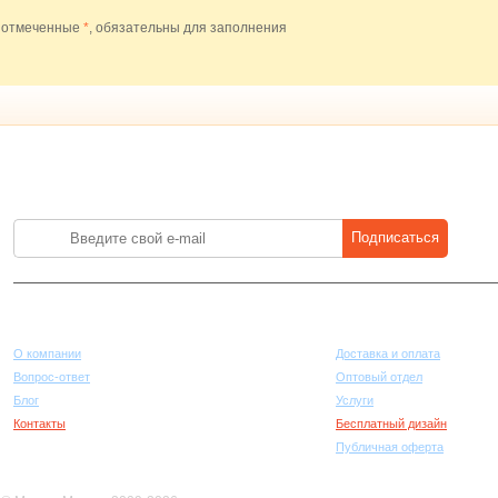
 отмеченные
*
, обязательны для заполнения
Лучшие цены на стройматериалы. Подпишитесь и платите меньше.
Подписаться
Компания
Покупателям
О компании
Доставка и оплата
Вопрос-ответ
Оптовый отдел
Блог
Услуги
Контакты
Бесплатный дизайн
Публичная оферта