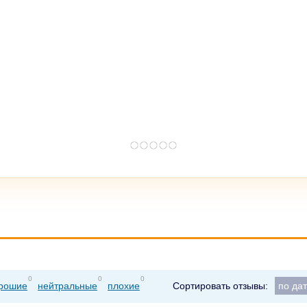
0
0
0
рошие
нейтральные
плохие
Сортировать отзывы:
по да