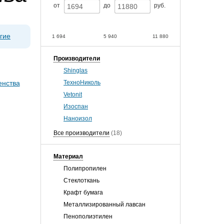
от
до
руб.
гие
1 694
5 940
11 880
Производители
Shinglas
ТехноНиколь
Vetonit
Изоспан
Наноизол
Все производители
(18)
Материал
Полипропилен
Стеклоткань
Крафт бумага
Металлизированный лавсан
Пенополиэтилен