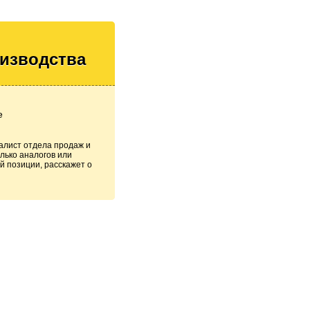
оизводства
е
алист отдела продаж и
лько аналогов или
й позиции, расскажет о