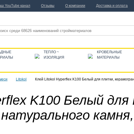
аш YouTube канал
Отзывы
О компании
Доставка и оплата
АДНЫЕ
ТЕПЛО ~
КРОВЕЛЬНЫЕ
ЕРИАЛЫ
ИЗОЛЯЦИЯ
МАТЕРИАЛЫ
меси
Litokol
Клей Litokol Hyperflex K100 Белый для плитки, керамогра
erflex K100 Белый для
натурального камня,