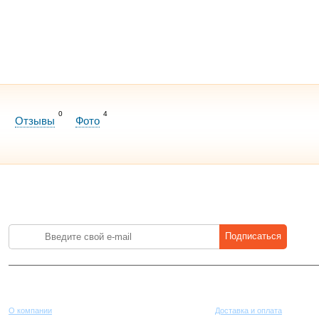
0
4
Отзывы
Фото
Лучшие цены на стройматериалы. Подпишитесь и платите меньше.
Подписаться
Компания
Покупателям
О компании
Доставка и оплата