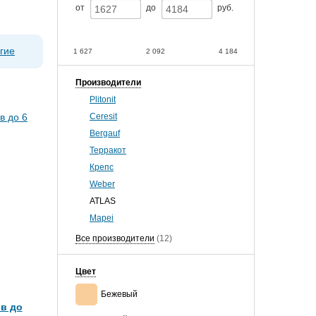
от
до
руб.
гие
1 627
2 092
4 184
Производители
Plitonit
Ceresit
Bergauf
Терракот
Крепс
Weber
ATLAS
Mapei
Все производители
(12)
Цвет
Бежевый
в до