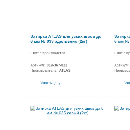
Затирка ATLAS для узких швов до
Затирк
6 мм № 033 эдельвейс (2кг)
6 мм № 
Снят с производства
Снят с п
Артикул:
019-367-022
Артикул:
Производитель:
ATLAS
Производ
Узнать цену
Узн