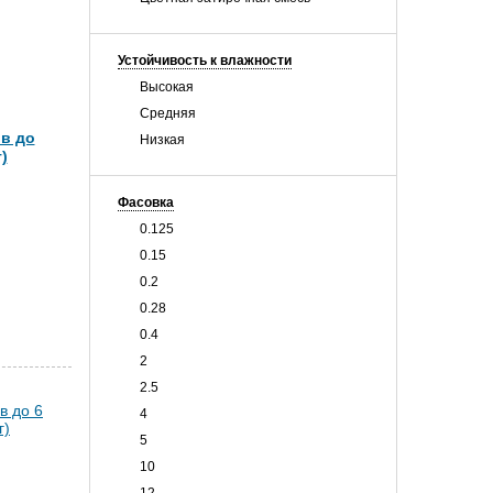
Устойчивость к влажности
Высокая
Средняя
в до
Низкая
)
Фасовка
0.125
0.15
0.2
0.28
0.4
2
2.5
4
5
10