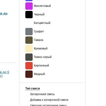
Фиолетовый
в до
Черный
Бесцветный
Графит
Гавана
Кремовый
Темно-серый
Кирпичный
Медный
Тип смеси
Затирочная смесь
Добавка к затирочной смеси
Цветная затирочная смесь