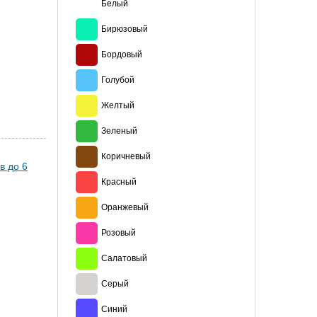
Белый
Бирюзовый
Бордовый
Голубой
Желтый
Зеленый
Коричневый
Красный
Оранжевый
Розовый
Салатовый
Серый
Синий