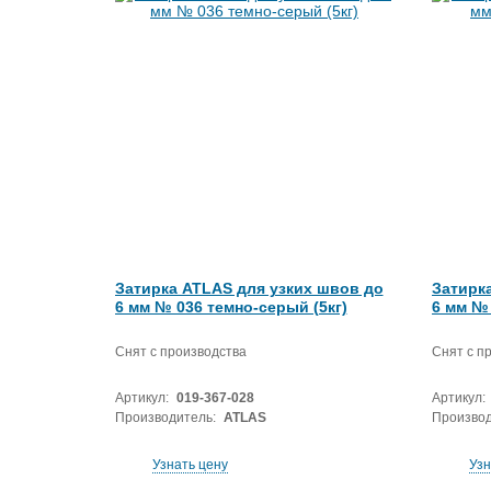
Затирка ATLAS для узких швов до
Затирк
6 мм № 036 темно-серый (5кг)
6 мм № 
Снят с производства
Снят с п
Артикул:
019-367-028
Артикул:
Производитель:
ATLAS
Производ
Узнать цену
Узн