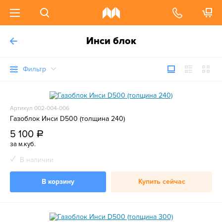
Инси блок
Фильтр
Артикул 002-004-006
Газоблок Инси D500 (толщина 240)
5 100
a
за м.куб.
В наличии
В корзину
Купить сейчас