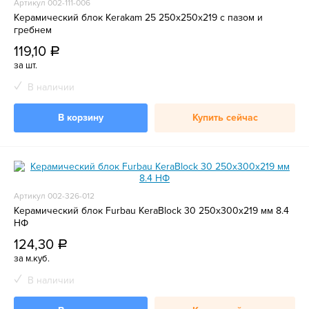
Артикул 002-111-006
Керамический блок Kerakam 25 250х250х219 с пазом и
гребнем
119,10
a
за шт.
В наличии
В корзину
Купить сейчас
Артикул 002-326-012
Керамический блок Furbau KeraBlock 30 250х300х219 мм 8.4
НФ
124,30
a
за м.куб.
В наличии