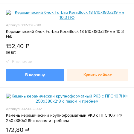
Артикул 002-326-010
Керамический блок Furbau KeraBlock 18 510х180х219 мм 10.3
НФ
152,40
a
за шт.
В наличии
В корзину
Купить сейчас
Артикул 002-002-002
Камень керамический крупноформатный РКЗ с ПГС 10.7НФ
250х380х219 с пазом и гребнем
172,80
a