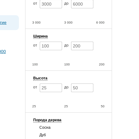
от
до
гие
3 000
3 000
6 000
Ширина
от
до
100
100
200
Высота
от
до
25
25
50
Порода дерева
Сосна
Дуб