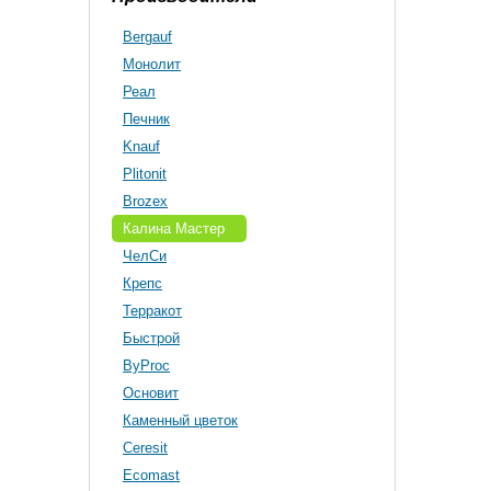
Bergauf
Монолит
Реал
Печник
Knauf
Plitonit
Brozex
Калина Мастер
ЧелСи
Крепс
Терракот
Быстрой
ByProc
Основит
Каменный цветок
Ceresit
Ecomast