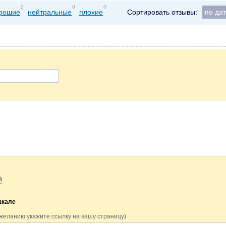
0
0
0
рошие
нейтральные
плохие
Сортировать отзывы:
по да
й
шкале
 желанию укажите ссылку на вашу страницу)