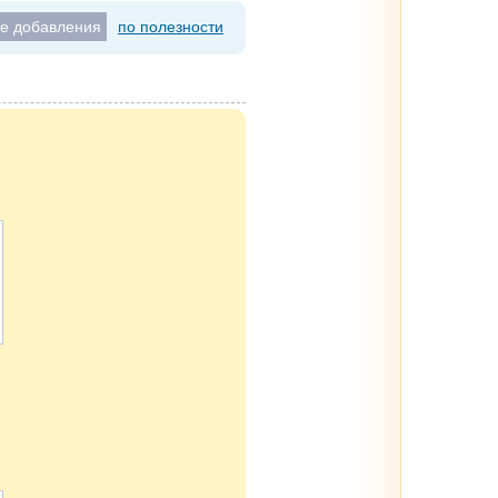
те добавления
по полезности