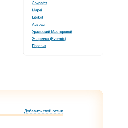
Локрафт
Mapei
Litokol
Ausbau
Уральский Мастеровой
Эвермикс (Evermix)
Поревит
Добавить свой отзыв