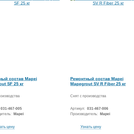
ный состав Mapei
Ремонтный состав Mapei
ut SF 25 кг
Mapegrout SV R Fiber 25 кг
роизводства
Снят с производства
031-467-005
Артикул:
031-467-006
итель:
Mapei
Производитель:
Mapei
ать цену
Узнать цену