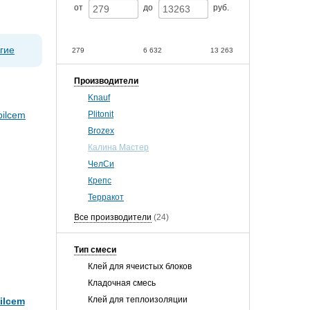
от
до
руб.
гие
279
6 632
13 263
Производители
Knauf
Plitonit
Brozex
Калина Мастер
ЧелСи
Крепс
Терракот
Все производители
(24)
Тип смеси
Клей для ячеистых блоков
Кладочная смесь
Клей для теплоизоляции
ilcem