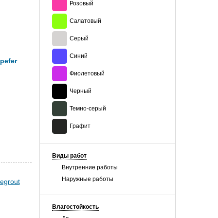
Розовый
Салатовый
Серый
Синий
pefer
Фиолетовый
Черный
Темно-серый
Графит
Виды работ
Внутренние работы
Наружные работы
Влагостойкость