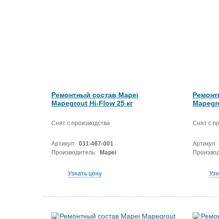
Ремонтный состав Mapei
Ремонт
Mapegrout Hi-Flow 25 кг
Mapegro
Снят с производства
Снят с п
Артикул:
031-467-001
Артикул:
Производитель:
Mapei
Производ
Узнать цену
Узн