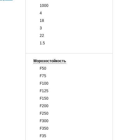
1000
4
18
3
22
1.5
Морозостойкость
F50
F75
F100
F125
F150
F200
F250
F300
F350
F35