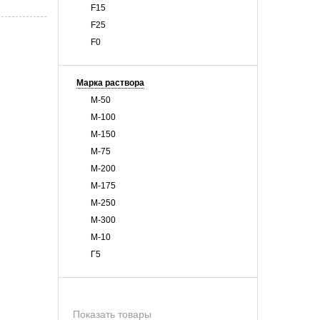
F15
F25
F0
Марка раствора
М-50
М-100
М-150
М-75
М-200
М-175
М-250
М-300
М-10
Г5
Показать товары