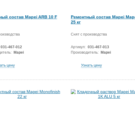
ный состав Mapei ARB 10 F
Ремонтный состав Mapei Mapef
25 кг
роизводства
Снят с производства
031-467-012
Артикул:
031-467-013
итель:
Mapei
Производитель:
Mapei
ать цену
Узнать цену