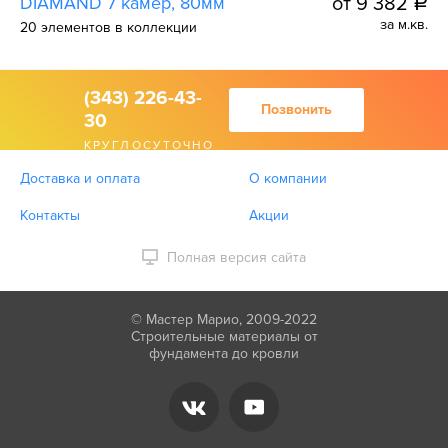
DIAMAND 7 камер, 80мм
от 9 382
a
за м.кв.
20 элементов в коллекции
(343) 226-43-
Позвонить
30
КРУГЛОСУТОЧНО
Доставка и оплата
О компании
Контакты
Акции
Полная версия сайта
© Мастер Марио, 2009-2022
Строительные материалы от
фундамента до кровли