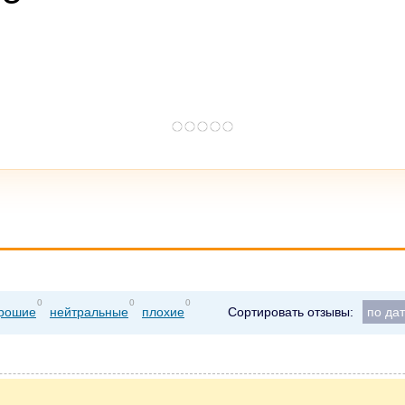
0
0
0
рошие
нейтральные
плохие
Сортировать отзывы:
по да