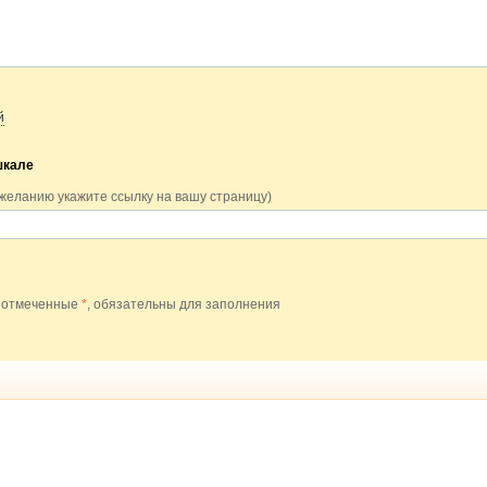
й
шкале
 желанию укажите ссылку на вашу страницу)
 отмеченные
*
, обязательны для заполнения
Лучшие цены на стройматериалы. Подпишитесь и платите меньше.