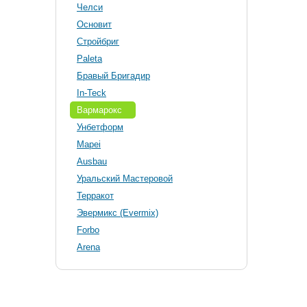
Челси
Основит
Стройбриг
Paleta
Бравый Бригадир
In-Teck
Вармарокс
Унбетформ
Mapei
Ausbau
Уральский Мастеровой
Терракот
Эвермикс (Evermix)
Forbo
Arena