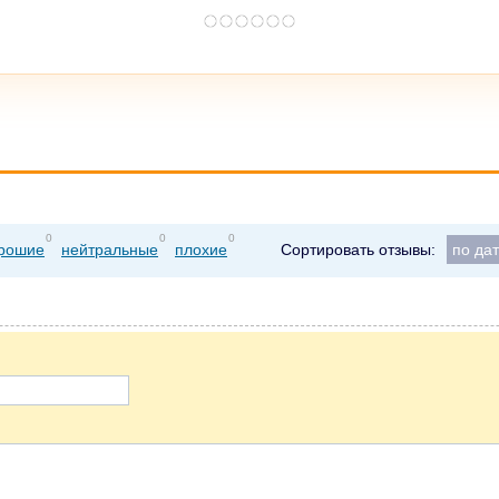
0
0
0
рошие
нейтральные
плохие
Сортировать отзывы:
по да