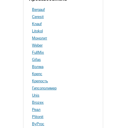
Bergauf
Ceresit
Knauf
Litokol
Монолит
Weber
FullMix
Gifas
Волма
Крепс
Крепость
Гипсополимер
Unis
Brozex
Реал
Plitonit
ByProc