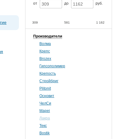
от
до
руб.
гие
309
581
1 162
Производители
Волма
Крепс
Brozex
Гипсополимер
Крепость
Стройбриг
Plitonit
Основит
ЧелСи
Mapei
Лакра
Текс
Bostik