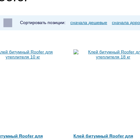
Сортировать позиции:
сначала дешевые
сначала доро
итумный Roofer для
Клей битумный Roofer для