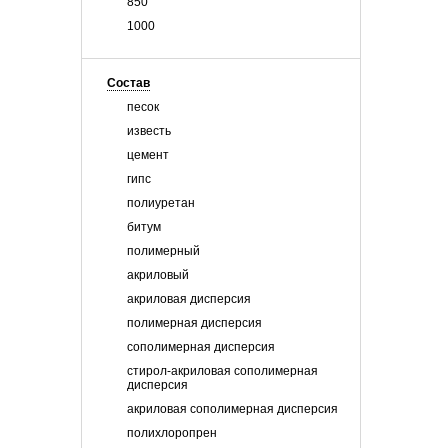
850
1000
Состав
песок
известь
цемент
гипс
полиуретан
битум
полимерный
акриловый
акриловая дисперсия
полимерная дисперсия
сополимерная дисперсия
стирол-акриловая сополимерная
дисперсия
акриловая сополимерная дисперсия
полихлоропрен