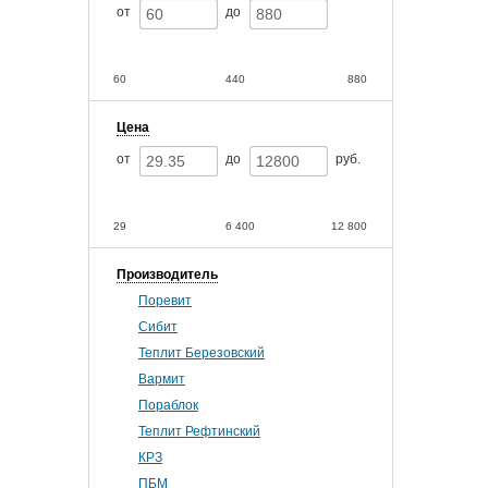
от
до
60
440
880
Цена
от
до
руб.
29
6 400
12 800
Производитель
Поревит
Сибит
Теплит Березовский
Вармит
Пораблок
Теплит Рефтинский
КРЗ
ПБМ