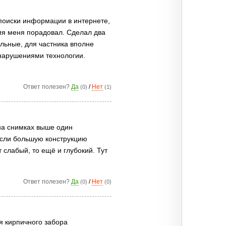
поиски информации в интернете,
ния меня порадовал. Сделал два
ельные, для частника вполне
с нарушениями технологии.
Ответ полезен?
Да
/
Нет
(0)
(1)
 на снимках выше один
 Если большую конструкцию
 слабый, то ещё и глубокий. Тут
Ответ полезен?
Да
/
Нет
(0)
(0)
ля кирпичного забора