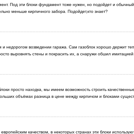
ент. Под эти блоки фундамент тоже нужен, но подойдет и обычный
ельно меньше кирпичного забора. Подойдет,кто знает?
м и недорогом возведении гаража. Сам газоблок хорошо держит тепл
росто выровнять стены и покрасить их, а снаружи обшил имитацией
локи просто находка, мы имеем возможность строить качественны
больших объёмах разница в цене между кирпичом и блоками сущес
с европейским качеством, в некоторых странах эти блоки использу