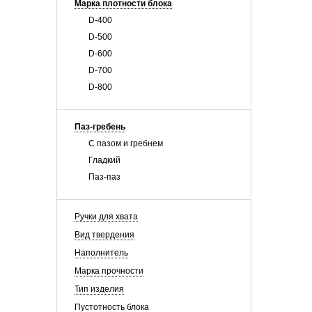
Марка плотности блока
D-400
D-500
D-600
D-700
D-800
Паз-гребень
С пазом и гребнем
Гладкий
Паз-паз
Ручки для хвата
Вид твердения
Наполнитель
Марка прочности
Тип изделия
Пустотность блока