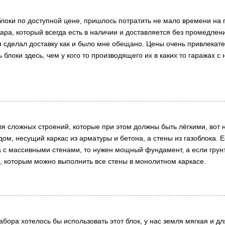
оки по доступной цене, пришлось потратить не мало времени на 
вара, который всегда есть в наличии и доставляется без промедле
мя сделал доставку как и было мне обещано. Цены очень привлекат
блоки здесь, чем у кого то производящего их в каких то гаражах 
ля сложных строений, которые при этом должны быть лёгкими, вот
ом, несущий каркас из арматуры и бетона, а стены из газоблока.
а с массивными стенами, то нужен мощный фундамент, а если грунт
, которым можно выполнить все стены в монолитном каркасе.
абора хотелось бы использовать этот блок, у нас земля мягкая и д