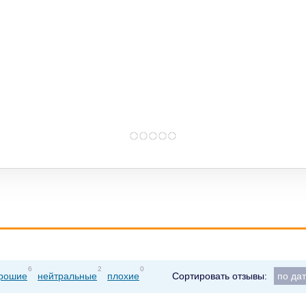
6
2
0
рошие
нейтральные
плохие
Сортировать отзывы:
по да