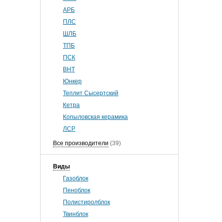
АРБ
ПЛС
ШЛБ
ТПБ
ПСК
ВНТ
Юнкер
Теплит Сысертский
Кетра
Копыловская керамика
ЛСР
Все производители
(39)
Виды
Газоблок
Пеноблок
Полистиролблок
Твинблок