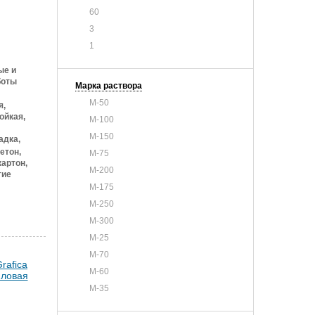
60
3
1
ые и
боты
Марка раствора
М-50
я,
ойкая,
М-100
М-150
адка,
етон,
М-75
артон,
М-200
тие
М-175
М-250
М-300
М-25
М-70
М-60
М-35