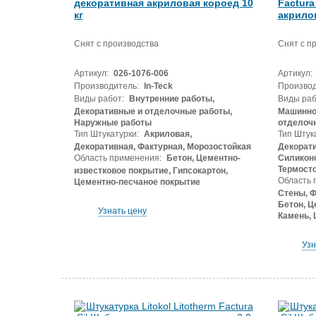
декоративная акриловая короед 10
Factura
кг
акрило
Снят с производства
Снят с п
Артикул:
026-1076-006
Артикул:
Производитель:
In-Teck
Производ
Виды работ:
Внутренние работы,
Виды раб
Декоративные и отделочные работы,
Машинног
Наружные работы
отделоч
Тип Штукатурки:
Акриловая,
Тип Штук
Декоративная, Фактурная, Морозостойкая
Декорати
Область применения:
Бетон, Цементно-
Силиконо
Термост
известковое покрытие, Гипсокартон,
Область 
Цементно-песчаное покрытие
Стены, Ф
Бетон, Ц
Узнать цену
Камень, 
Узн