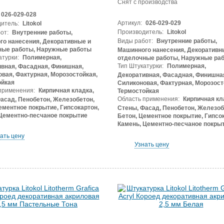
Снят с производства
026-029-028
Артикул:
026-029-029
итель:
Litokol
Производитель:
Litokol
от:
Внутренние работы,
Виды работ:
Внутренние работы,
о нанесения, Декоративные и
ные работы, Наружные работы
Машинного нанесения, Декоративн
атурки:
Полимерная,
отделочные работы, Наружные ра
Тип Штукатурки:
Полимерная,
вная, Фасадная, Финишная,
вая, Фактурная, Морозостойкая,
Декоративная, Фасадная, Финишна
ойкая
Силиконовая, Фактурная, Морозост
применения:
Кирпичная кладка,
Термостойкая
Область применения:
Кирпичная кл
асад, Пенобетон, Железобетон,
ементное покрытие, Гипсокартон,
Стены, Фасад, Пенобетон, Железоб
Цементно-песчаное покрытие
Бетон, Цементное покрытие, Гипсок
Камень, Цементно-песчаное покры
ать цену
Узнать цену