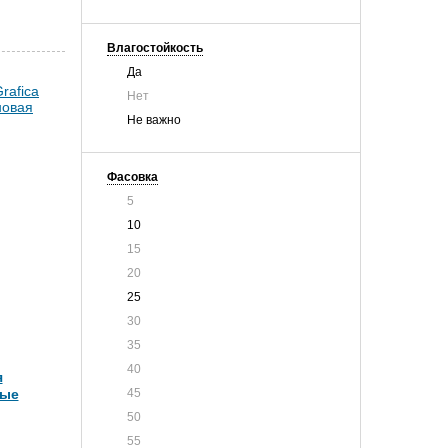
Влагостойкость
Да
Нет
Не важно
Фасовка
5
10
15
20
25
30
35
40
я
ные
45
50
55