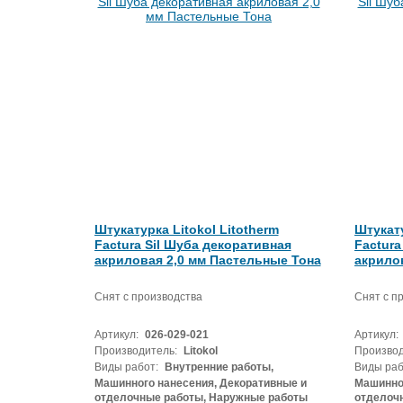
Штукатурка Litokol Litotherm
Штукату
Factura Sil Шуба декоративная
Factura
акриловая 2,0 мм Пастельные Тона
акрилов
Снят с производства
Снят с п
Артикул:
026-029-021
Артикул:
Производитель:
Litokol
Производ
Виды работ:
Внутренние работы,
Виды раб
Машинного нанесения, Декоративные и
Машинног
отделочные работы, Наружные работы
отделоч