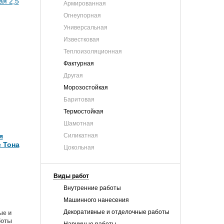
Армированная
Огнеупорная
Универсальная
Известковая
Теплоизоляционная
Фактурная
Другая
Морозостойкая
Баритовая
Термостойкая
Шамотная
я
Силикатная
 Тона
Цокольная
Виды работ
Внутренние работы
Машинного нанесения
Декоративные и отделочные работы
ые и
боты