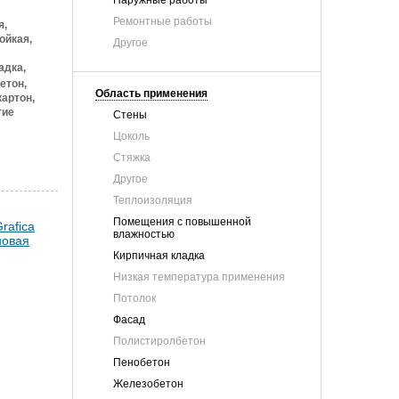
Наружные работы
Ремонтные работы
я,
ойкая,
Другое
адка,
етон,
Область применения
артон,
тие
Стены
Цоколь
Стяжка
Другое
Теплоизоляция
Помещения с повышенной
влажностью
Кирпичная кладка
Низкая температура применения
Потолок
Фасад
Полистиролбетон
Пенобетон
Железобетон