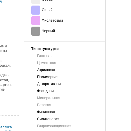
я
Синий
Фиолетовый
Черный
ые и
Тип штукатурки
боты
Гипсовая
я,
Цементная
ойкая,
Акриловая
адка,
Полимерная
етон,
Декоративная
артон,
тие
Фасадная
Минеральная
Базовая
Финишная
Силиконовая
Гидроизоляционная