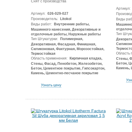
Снят с производства
Артикул:
Артикул:
026-029-027
Производ
Производитель:
Litokol
Виды раб
Виды работ:
Внутренние работы,
Машинног
отделоч
Машинного нанесения, Декоративные и
Тип Штук
отделочные работы, Наружные работы
Тип Штукатурки:
Полимерная,
Декорати
Силиконо
Декоративная, Фасадная, Финишная,
Термост
Силиконовая, Фактурная, Морозостойкая,
Область 
Термостойкая
Область применения:
Кирпичная кладка,
Стены, Ф
Бетон, Ц
Стены, Фасад, Пенобетон, Железобетон,
Камень, 
Бетон, Цементное покрытие, Гипсокартон,
Камень, Цементно-песчаное покрытие
Узн
Узнать цену