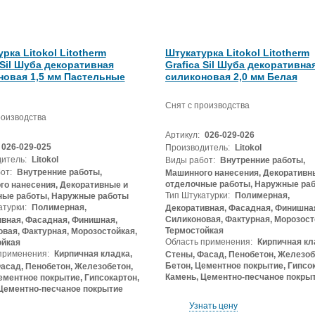
рка Litokol Litotherm
Штукатурка Litokol Litotherm
 Sil Шуба декоративная
Grafica Sil Шуба декоративна
новая 1,5 мм Пастельные
силиконовая 2,0 мм Белая
Снят с производства
роизводства
Артикул:
026-029-026
026-029-025
Производитель:
Litokol
итель:
Litokol
Виды работ:
Внутренние работы,
от:
Внутренние работы,
Машинного нанесения, Декоративн
отделочные работы, Наружные ра
о нанесения, Декоративные и
Тип Штукатурки:
Полимерная,
ные работы, Наружные работы
атурки:
Полимерная,
Декоративная, Фасадная, Финишна
Силиконовая, Фактурная, Морозост
вная, Фасадная, Финишная,
Термостойкая
вая, Фактурная, Морозостойкая,
Область применения:
Кирпичная кл
ойкая
применения:
Кирпичная кладка,
Стены, Фасад, Пенобетон, Железоб
Бетон, Цементное покрытие, Гипсок
асад, Пенобетон, Железобетон,
Камень, Цементно-песчаное покры
ементное покрытие, Гипсокартон,
Цементно-песчаное покрытие
Узнать цену