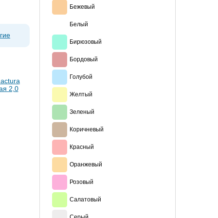
Бежевый
Белый
гие
Бирюзовый
Бордовый
Голубой
Желтый
Зеленый
Коричневый
Красный
Оранжевый
Розовый
Салатовый
Серый