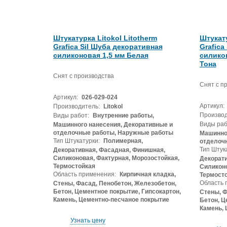
Штукатурка Litokol Litotherm
Штукату
Grafica Sil Шуба декоративная
Grafica
силиконовая 1,5 мм Белая
силико
Тона
Снят с производства
Снят с п
Артикул:
026-029-024
Артикул:
Производитель:
Litokol
Производ
Виды работ:
Внутренние работы,
Виды раб
Машинного нанесения, Декоративные и
отделочные работы, Наружные работы
Машинног
Тип Штукатурки:
Полимерная,
отделоч
Тип Штук
Декоративная, Фасадная, Финишная,
Силиконовая, Фактурная, Морозостойкая,
Декорати
Термостойкая
Силиконо
Область применения:
Кирпичная кладка,
Термост
Область 
Стены, Фасад, Пенобетон, Железобетон,
Бетон, Цементное покрытие, Гипсокартон,
Стены, Ф
Камень, Цементно-песчаное покрытие
Бетон, Ц
Камень, 
Узнать цену