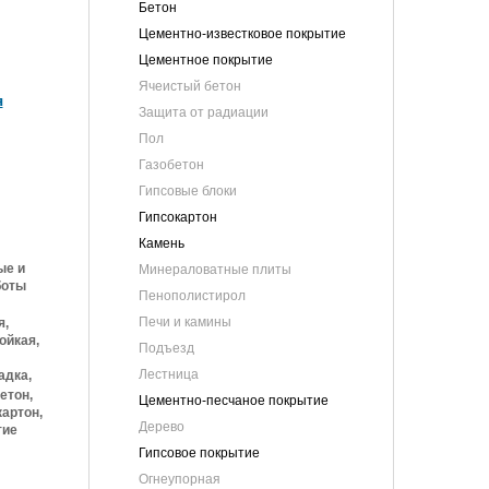
Бетон
Цементно-известковое покрытие
Цементное покрытие
Ячеистый бетон
я
Защита от радиации
Пол
Газобетон
Гипсовые блоки
Гипсокартон
Камень
ые и
Минераловатные плиты
боты
Пенополистирол
Печи и камины
я,
ойкая,
Подъезд
Лестница
адка,
етон,
Цементно-песчаное покрытие
артон,
Дерево
тие
Гипсовое покрытие
Огнеупорная