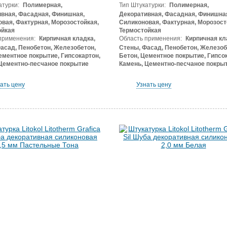
атурки:
Полимерная,
Тип Штукатурки:
Полимерная,
вная, Фасадная, Финишная,
Декоративная, Фасадная, Финишна
вая, Фактурная, Морозостойкая,
Силиконовая, Фактурная, Морозост
ойкая
Термостойкая
применения:
Кирпичная кладка,
Область применения:
Кирпичная кл
асад, Пенобетон, Железобетон,
Стены, Фасад, Пенобетон, Железоб
ементное покрытие, Гипсокартон,
Бетон, Цементное покрытие, Гипсок
Цементно-песчаное покрытие
Камень, Цементно-песчаное покры
ать цену
Узнать цену