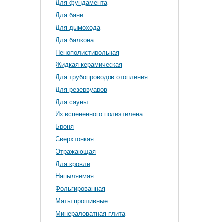
Для фундамента
Для бани
Для дымохода
Для балкона
Пенополистирольная
Жидкая керамическая
Для трубопроводов отопления
Для резервуаров
Для сауны
Из вспененного полиэтилена
Броня
Сверхтонкая
Отражающая
Для кровли
Напыляемая
Фольгированная
Маты прошивные
Минераловатная плита