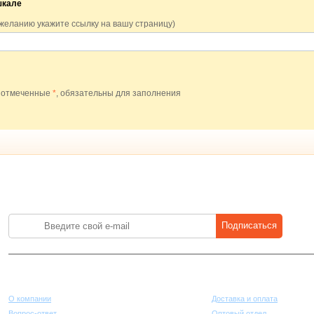
шкале
 желанию укажите ссылку на вашу страницу)
 отмеченные
*
, обязательны для заполнения
Лучшие цены на стройматериалы. Подпишитесь и платите меньше.
Подписаться
Компания
Покупателям
О компании
Доставка и оплата
Вопрос-ответ
Оптовый отдел