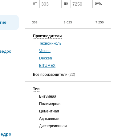
от
до
руб.
гие
303
3 625
7 250
Производители
Технониколь
Vetonit
Decken
BITUMEX
Все производители
(22)
Тип
Битумная
Полимерная
Цементная
Адгезивная
Дисперсионная
ведро