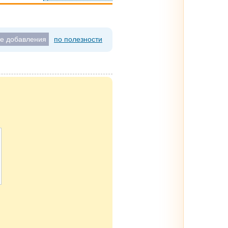
те добавления
по полезности