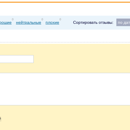
0
0
0
рошие
нейтральные
плохие
Сортировать отзывы:
по да
й