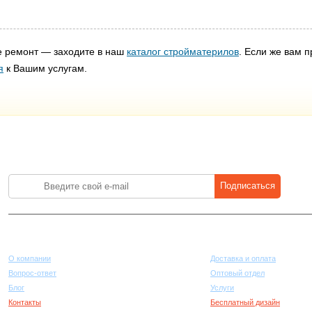
е ремонт — заходите в наш
каталог стройматерилов
. Если же вам п
я
к Вашим услугам.
Лучшие цены на стройматериалы. Подпишитесь и платите меньше.
Подписаться
Компания
Покупателям
О компании
Доставка и оплата
Вопрос-ответ
Оптовый отдел
Блог
Услуги
Контакты
Бесплатный дизайн